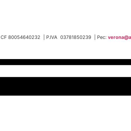
 | CF 80054640232 | P.IVA 03781850239 | Pec:
v
erona@an