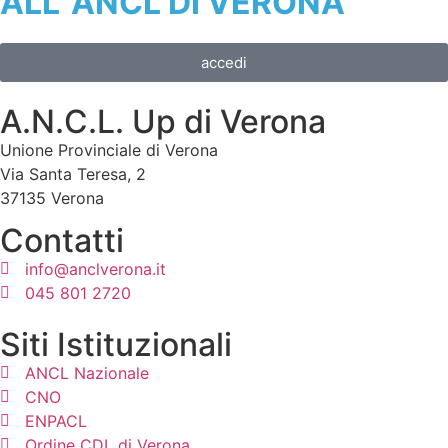
ALL' ANCL DI VERONA
accedi
A.N.C.L. Up di Verona
Unione Provinciale di Verona
Via Santa Teresa, 2
37135 Verona
Contatti
info@anclverona.it
045 801 2720
Siti Istituzionali
ANCL Nazionale
CNO
ENPACL
Ordine CDL di Verona