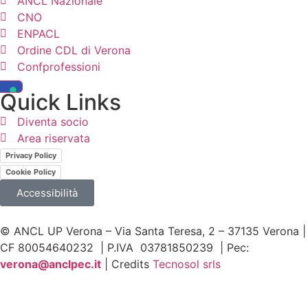
ANCL Nazionale
CNO
ENPACL
Ordine CDL di Verona
Confprofessioni
Quick Links
Diventa socio
Area riservata
Privacy Policy
Cookie Policy
Accessibilità
© ANCL UP Verona – Via Santa Teresa, 2 – 37135 Verona |
CF 80054640232 | P.IVA 03781850239 | Pec:
v
erona@anclpec.it
| Credits
Tecnosol srls