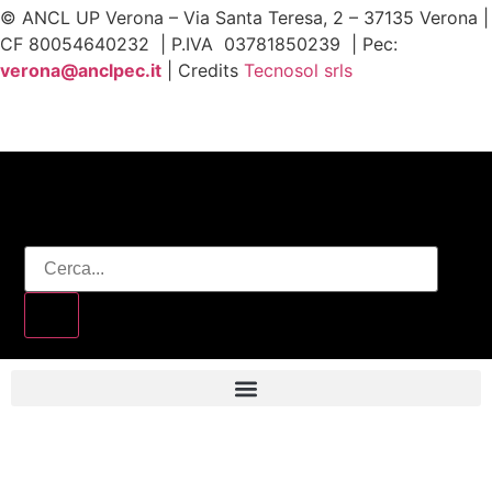
© ANCL UP Verona – Via Santa Teresa, 2 – 37135 Verona |
CF 80054640232 | P.IVA 03781850239 | Pec:
v
erona@anclpec.it
| Credits
Tecnosol srls